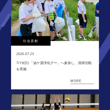
社会貢献
2026.07.23
7/19(日) 「油ケ淵浄化デー」へ参加し、清掃活動
を実施
MORE