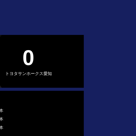
0
トヨタサンホークス愛知
本
本
本