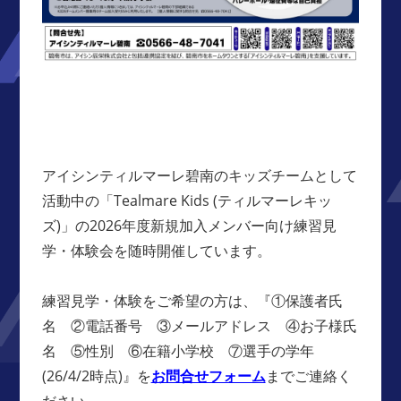
アイシンティルマーレ碧南のキッズチームとして
活動中の「Tealmare Kids (ティルマーレキッ
ズ)」の2026年度新規加入メンバー向け練習見
学・体験会を随時開催しています。
練習見学・体験をご希望の方は、『①保護者氏
名 ②電話番号 ③メールアドレス ④お子様氏
名 ⑤性別 ⑥在籍小学校 ⑦選手の学年
(26/4/2時点)』を
お問合せフォーム
までご連絡く
ださい。